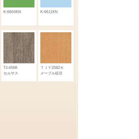
K-6604KN
K-6611KN
TJ-456K
ＴＪＹ2082Ｋ
セルサス
メープル柾目