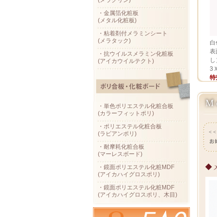
(メラクリン)
・金属箔化粧板
(メタル化粧板)
・粘着剤付メラミンシート
(メラタック)
白
表
・抗ウイルスメラミン化粧板
し
(アイカウイルテクト)
3
特
・単色ポリエステル化粧合板
(カラーフィットポリ)
・ポリエステル化粧合板
(ラビアンポリ)
・耐摩耗化粧合板
(マーレスボード)
・鏡面ポリエステル化粧MDF
(アイカハイグロスポリ)
・鏡面ポリエステル化粧MDF
(アイカハイグロスポリ、木目)