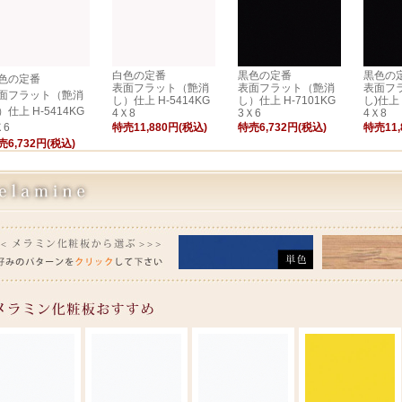
白色の定番
黒色の定番
黒色の
色の定番
表面フラット（艶消
表面フラット（艶消
表面フ
面フラット（艶消
し）仕上 H-5414KG
し）仕上 H-7101KG
し)仕上 
）仕上 H-5414KG
4Ｘ8
3Ｘ6
4Ｘ8
Ｘ6
特売11,880円(税込)
特売6,732円(税込)
特売11,
売6,732円(税込)