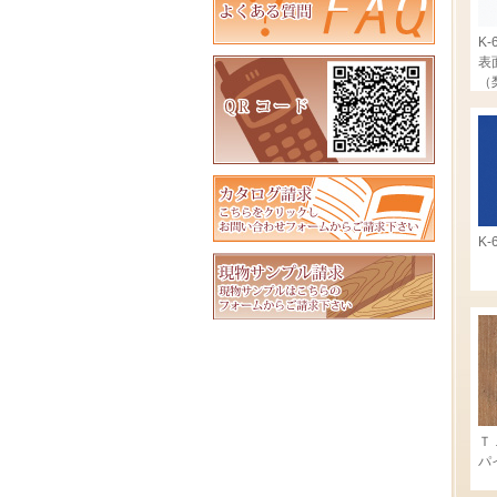
K-
表
（
K-
Ｔ
パ