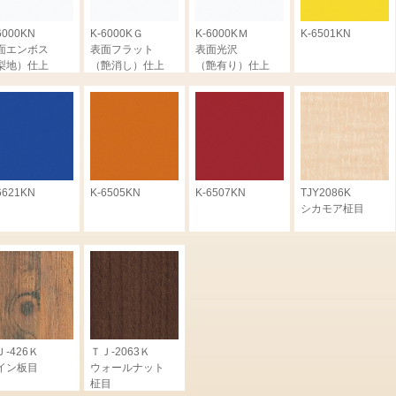
6000KN
K-6000KＧ
K-6000KＭ
K-6501KN
面エンボス
表面フラット
表面光沢
梨地）仕上
（艶消し）仕上
（艶有り）仕上
6621KN
K-6505KN
K-6507KN
TJY2086K
シカモア柾目
Ｊ-426Ｋ
ＴＪ-2063Ｋ
イン板目
ウォールナット
柾目