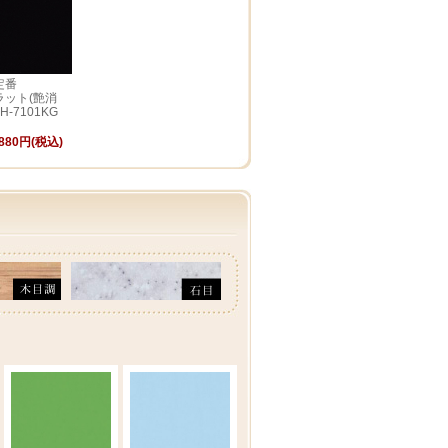
定番
ラット(艶消
H-7101KG
880円(税込)