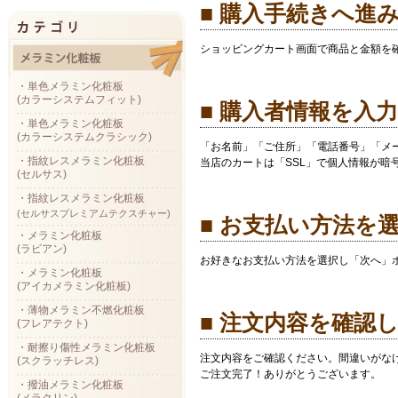
■ 購入手続きへ進
ショッピングカート画面で商品と金額を
・単色メラミン化粧板
(カラーシステムフィット)
■ 購入者情報を入
・単色メラミン化粧板
(カラーシステムクラシック)
「お名前」「ご住所」「電話番号」「メ
・指紋レスメラミン化粧板
当店のカートは「SSL」で個人情報が暗
(セルサス)
・指紋レスメラミン化粧板
(セルサスプレミアムテクスチャー)
■ お支払い方法を
・メラミン化粧板
(ラビアン)
お好きなお支払い方法を選択し「次へ」
・メラミン化粧板
(アイカメラミン化粧板)
・薄物メラミン不燃化粧板
■ 注文内容を確認
(フレアテクト)
・耐擦り傷性メラミン化粧板
注文内容をご確認ください。間違いがな
(スクラッチレス)
ご注文完了！ありがとうございます。
・撥油メラミン化粧板