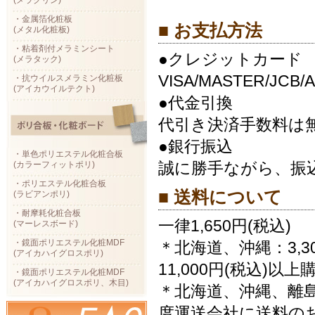
(メラクリン)
・金属箔化粧板
■ お支払方法
(メタル化粧板)
・粘着剤付メラミンシート
●クレジットカード
(メラタック)
VISA/MASTER/JCB/A
・抗ウイルスメラミン化粧板
(アイカウイルテクト)
●代金引換
代引き決済手数料は
●銀行振込
・単色ポリエステル化粧合板
誠に勝手ながら、振
(カラーフィットポリ)
・ポリエステル化粧合板
■ 送料について
(ラビアンポリ)
・耐摩耗化粧合板
一律1,650円(税込)
(マーレスボード)
・鏡面ポリエステル化粧MDF
＊北海道、沖縄：3,3
(アイカハイグロスポリ)
11,000円(税込)
・鏡面ポリエステル化粧MDF
(アイカハイグロスポリ、木目)
＊北海道、沖縄、離
度運送会社に送料の