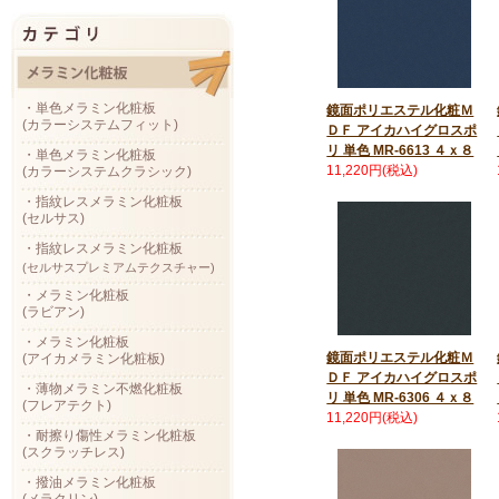
・単色メラミン化粧板
鏡面ポリエステル化粧Ｍ
(カラーシステムフィット)
ＤＦ アイカハイグロスポ
リ 単色 MR-6613 ４ｘ８
・単色メラミン化粧板
11,220円(税込)
(カラーシステムクラシック)
・指紋レスメラミン化粧板
(セルサス)
・指紋レスメラミン化粧板
(セルサスプレミアムテクスチャー)
・メラミン化粧板
(ラビアン)
・メラミン化粧板
鏡面ポリエステル化粧Ｍ
(アイカメラミン化粧板)
ＤＦ アイカハイグロスポ
・薄物メラミン不燃化粧板
リ 単色 MR-6306 ４ｘ８
(フレアテクト)
11,220円(税込)
・耐擦り傷性メラミン化粧板
(スクラッチレス)
・撥油メラミン化粧板