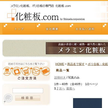
HOME
>
商品名で探す
>
ポリ合板・化粧
商品一覧
説明付き
/ 写真のみ
1件～40件 （全46件） 1/2ページ
1
2
次へ
最後へ