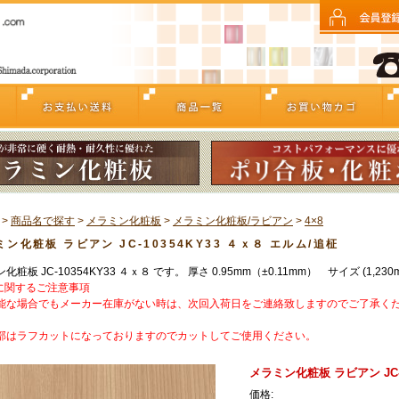
>
商品名で探す
>
メラミン化粧板
>
メラミン化粧板/ラビアン
>
4×8
ン化粧板 ラビアン JC-10354KY33 ４ｘ８ エルム/追柾
化粧板 JC-10354KY33 ４ｘ８ です。 厚さ 0.95mm（±0.11mm） サイズ (1,230m
に関するご注意事項
能な場合でもメーカー在庫がない時は、次回入荷日をご連絡致しますのでご了承く
部はラフカットになっておりますのでカットしてご使用ください。
メラミン化粧板 ラビアン JC-1
価格: