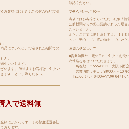
確認ください。
するお客様は代引き以外のお支払い方法
当店ではお客様からいただいた個人情
公的機関からの提出要請があった場合
ございません。
また、ご注文に際しましては、【ＳＳ
ので、安心してお買い物をしていただ
す。
る商品については、指定された期間での
■営業時間外・定休日のご注文・お問
ません。
次連絡をさせていただきます。
が発生いたします。
・所在地：〒555-0012 大阪市西
ざいます。 該当するお客様はご注文い
・営業時間：平日：9時00分～16時0
だきますことご了承ください。
TEL:06-6474-6400/FAX:06-6474-64
以上購入で送料無
入金額にかかわらず、その都度運送会社
しております。