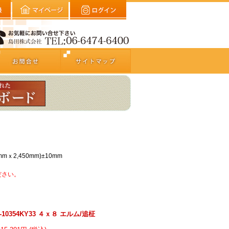
mｘ2,450mm)±10mm
ださい。
0354KY33 ４ｘ８ エルム/追柾