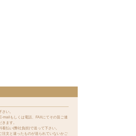
下さい。
-mailもしくは電話、FAXにてその旨ご連
だきます。
着払い(弊社負担)で送って下さい。
ご注文と違ったものが送られていないかご