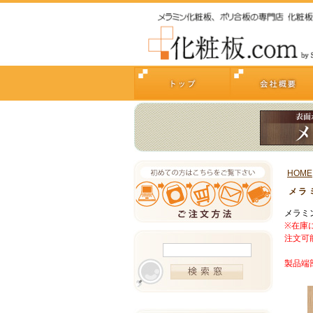
HOME
メラミ
メラミン
※在庫
注文可
製品端