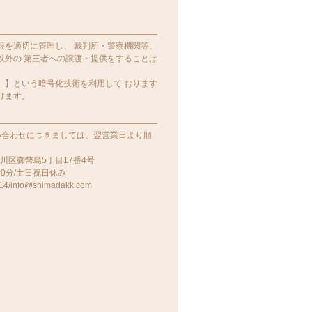
報を適切に管理し、 裁判所・警察機関等、
以外の 第三者への譲渡・提供をすることは
Ｌ】という暗号化技術を利用して おります
けます。
い合わせにつきましては、翌営業日より順
淀川区御幣島5丁目17番4号
0分/土日祝日休み
14/info@shimadakk.com