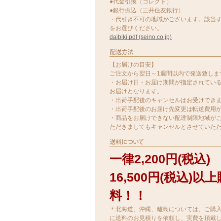
●代金引換（コレクト）
●銀行振込（三井住友銀行）
・代引き不可の地域がございます。該当
をお選びください。
daibiki.pdf (seino.co.jp)
【お届けの目安】
ご注文から翌日～1週間以内で発送致しま
・お届け日・お届け期間が指定されてい
お届けとなります。
・出荷手配後のキャンセルはお受けでき
・出荷手配後のお届け先変更は転送費用
・商品をお届けできない配達制限地域がご
ただきましてもキャンセルとさせていた
一律2,200円(税込)
16,500円(税込)
料！！
＊北海道、沖縄、離島については、ご購
に送料のお見積りを依頼し、実費を頂戴